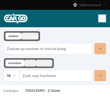
Selecteer land
Productcatalogus
Download
Contact
Zoeken
Voertuig
Kenteken
KBA
Chassis
NL
Catalogus
F032133495 - Z-Diode