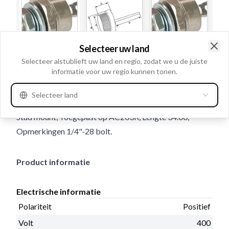
Selecteer uw land
Clo
Selecteer alstublieft uw land en regio, zodat we u de juiste
Gebruiksnummer
133495
informatie voor uw regio kunnen tonen.
Details en beschrijving
Selecteer land
Polariteit Positief, Volt 400, Ampère: 70, Diode type:
Stud mount, Toegepast op AC203R, Lengte 34.00,
Opmerkingen 1/4"-28 bolt.
Product informatie
Electrische informatie
Polariteit
Positief
Volt
400