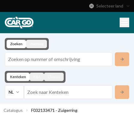
Selecteer land
Productcatalogus
Download
Contact
Zoeken
Voertuig
Kenteken
KBA
Chassis
NL
Catalogus
F032133471 - Zuigerring