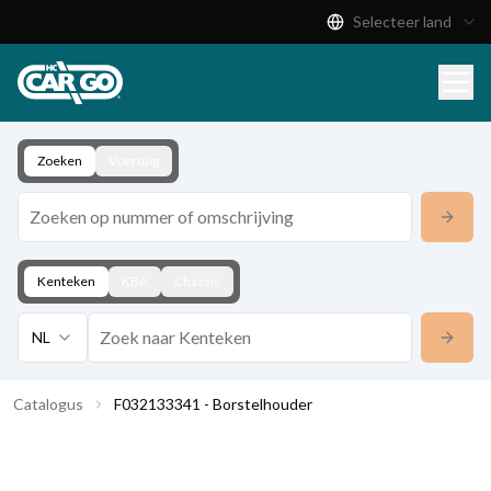
Selecteer land
Productcatalogus
Download
Contact
Zoeken
Voertuig
Kenteken
KBA
Chassis
NL
Catalogus
F032133341 - Borstelhouder