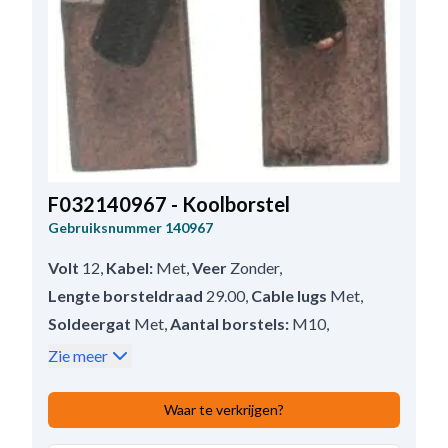
F032140967 - Koolborstel
Gebruiksnummer
140967
Volt
12
,
Kabel:
Met
,
Veer
Zonder
,
Lengte borsteldraad
29.00
,
Cable lugs
Met
,
Soldeergat
Met
,
Aantal borstels:
M10
,
Draadlengte
73.00
,
Dikte
4.50
,
Lengte
16.50
,
Zie meer
Hoogte
12.00
Waar te verkrijgen?