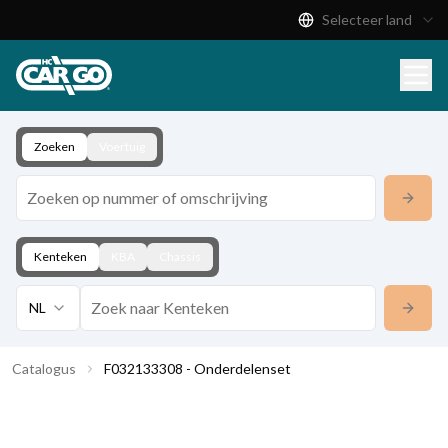
Selecteer land
Productcatalogus
Download
Contact
Zoeken
Voertuig
Kenteken
KBA
Chassis
NL
Catalogus
F032133308 - Onderdelenset