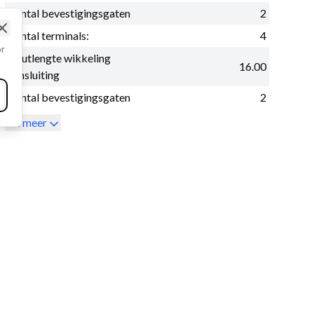
Aantal bevestigingsgaten
2
Aantal terminals:
4
Close
or
Boutlengte wikkeling
16.00
aansluiting
Aantal bevestigingsgaten
2
Zie meer