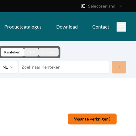
Selecteer land
Productcatalogus
Download
Contact
Kenteken
KBA
Chassis
NL
Waar te verkrijgen?