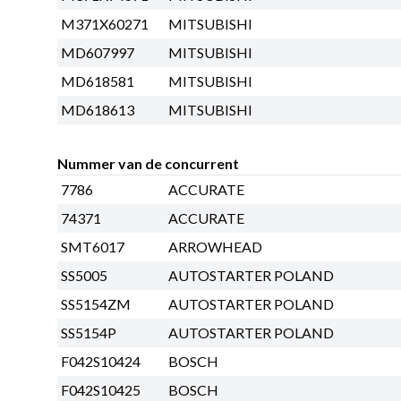
M371X60271
MITSUBISHI
MD607997
MITSUBISHI
MD618581
MITSUBISHI
MD618613
MITSUBISHI
Nummer van de concurrent
7786
ACCURATE
74371
ACCURATE
SMT6017
ARROWHEAD
SS5005
AUTOSTARTER POLAND
SS5154ZM
AUTOSTARTER POLAND
SS5154P
AUTOSTARTER POLAND
F042S10424
BOSCH
F042S10425
BOSCH