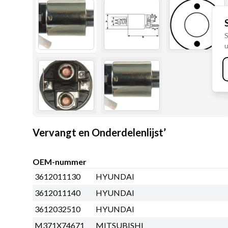
S
u
Vervangt en Onderdelenlijst’
OEM-nummer
3612011130
HYUNDAI
3612011140
HYUNDAI
3612032510
HYUNDAI
M371X74671
MITSUBISHI