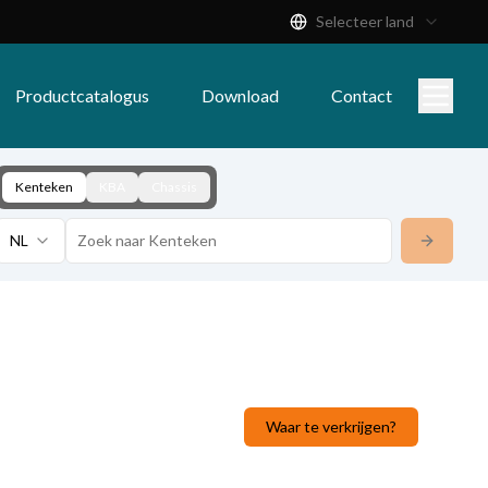
Selecteer land
Productcatalogus
Download
Contact
Kenteken
KBA
Chassis
NL
Waar te verkrijgen?