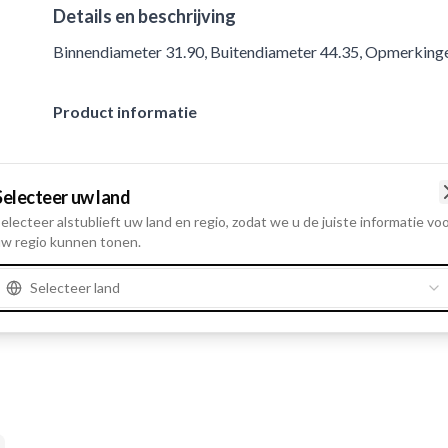
Details en beschrijving
Binnendiameter 31.90, Buitendiameter 44.35, Opmerkin
Product informatie
Cataloog informatie
Selecteer uw land
Veer: HC-CARGO
Opmerkingen
electeer alstublieft uw land en regio, zodat we u de juiste informatie vo
131450.
w regio kunnen tonen.
Selecteer land