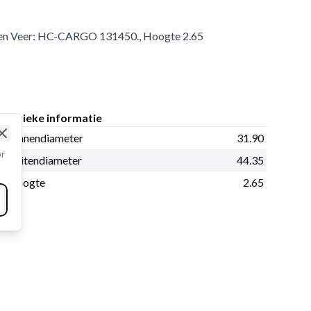
gen Veer: HC-CARGO 131450., Hoogte 2.65
Fysieke informatie
Binnendiameter
31.90
Close
or
Buitendiameter
44.35
Hoogte
2.65