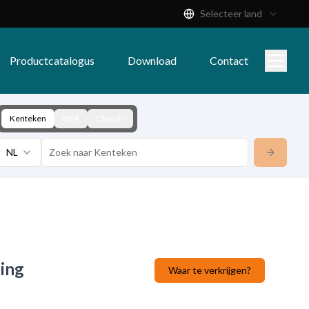
Selecteer land
Productcatalogus
Download
Contact
Kenteken
KBA
Chassis
NL
ing
Waar te verkrijgen?