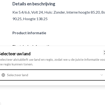
Details en beschrijving
Kw 5.4/6.6, Volt 24, Huis: Zonder, Interne hoogte 85.20, 
90.25, Hoogte 138.25
Product informatie
Electrische informatie
Kw
5.4/6.6
Selecteer uw land
electeer alstublieft uw land en regio, zodat we u de juiste informatie vo
Volt
24
w regio kunnen tonen.
Selecteer land