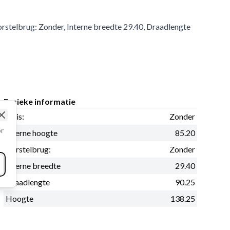
Borstelbrug: Zonder, Interne breedte 29.40, Draadlengte
Fysieke informatie
Huis:
Zonder
Close
or
Interne hoogte
85.20
Borstelbrug:
Zonder
Interne breedte
29.40
Draadlengte
90.25
Hoogte
138.25