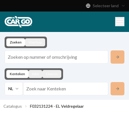
Selecteer land
Productcatalogus
Download
Contact
Zoeken
Voertuig
Kenteken
KBA
Chassis
NL
Catalogus
F032131224 - EL Veldregelaar