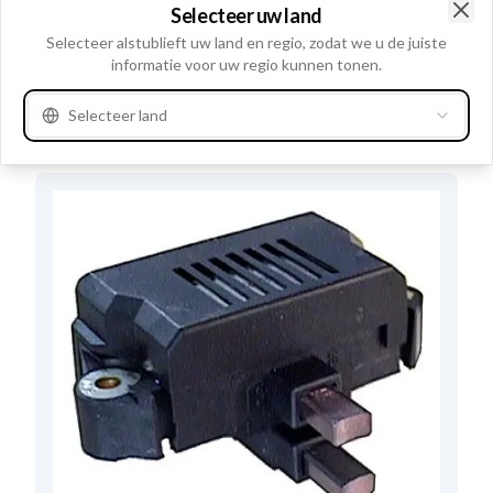
Selecteer uw land
Clo
Selecteer alstublieft uw land en regio, zodat we u de juiste
Fysieke informatie
informatie voor uw regio kunnen tonen.
Regelaar type
Elektronisch
Selecteer land
Alternatieven