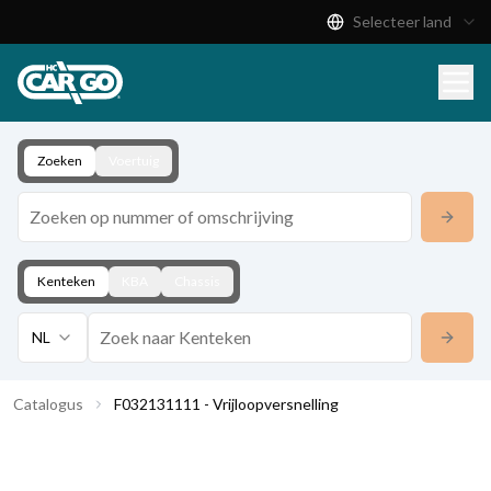
Selecteer land
Productcatalogus
Download
Contact
Zoeken
Voertuig
Kenteken
KBA
Chassis
NL
Catalogus
F032131111 - Vrijloopversnelling