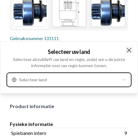
Gebruiksnummer
131111
Details en beschrijving
Selecteer uw land
Clo
Selecteer alstublieft uw land en regio, zodat we u de juiste
Spiebanen intern 9, Draairichting Rechtsom,
informatie voor uw regio kunnen tonen.
Binnendiameter 12.00, Buitendiameter 26.00, Planetair
stelsel: Zonder, asafstand 12.00, Buitendiameter/huis
Selecteer land
46.80, No./teeth 9, Totale lengte: 55.00
Product informatie
Fysieke informatie
Spiebanen intern
9