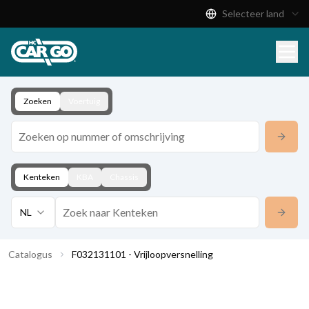
Selecteer land
Productcatalogus
Download
Contact
Zoeken
Voertuig
Kenteken
KBA
Chassis
NL
Catalogus
F032131101 - Vrijloopversnelling