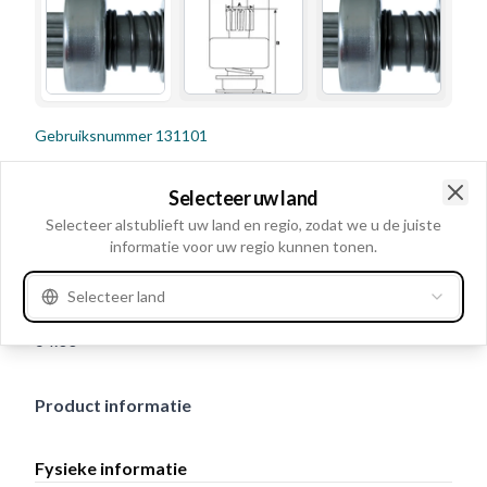
Gebruiksnummer
131101
Details en beschrijving
Selecteer uw land
Clo
Spiebanen intern 10, Borgging: Met, Draairichting
Selecteer alstublieft uw land en regio, zodat we u de juiste
informatie voor uw regio kunnen tonen.
Rechtsom, Binnendiameter 11.90, Buitendiameter 25.80,
Planetair stelsel: Zonder, asafstand 5.00,
Selecteer land
Buitendiameter/huis 46.20, No./teeth 9, Totale lengte:
64.00
Product informatie
Fysieke informatie