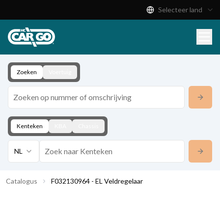
Selecteer land
Productcatalogus
Download
Contact
Zoeken
Voertuig
Kenteken
KBA
Chassis
NL
Catalogus
F032130964 - EL Veldregelaar