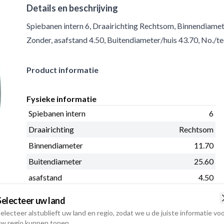
Details en beschrijving
Spiebanen intern 6, Draairichting Rechtsom, Binnendiamete
Zonder, asafstand 4.50, Buitendiameter/huis 43.70, No./tee
Product informatie
Fysieke informatie
Spiebanen intern
6
Draairichting
Rechtsom
Binnendiameter
11.70
Buitendiameter
25.60
asafstand
4.50
Buitendiameter/huis
43.70
Selecteer uw land
No./teeth
9
electeer alstublieft uw land en regio, zodat we u de juiste informatie vo
w regio kunnen tonen.