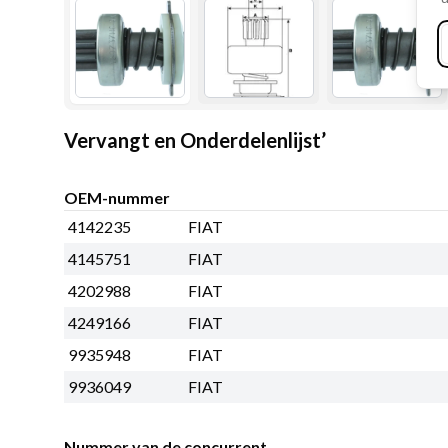
Vervangt en Onderdelenlijst’
OEM-nummer
4142235
FIAT
4145751
FIAT
4202988
FIAT
4249166
FIAT
9935948
FIAT
9936049
FIAT
Nummer van de concurrent