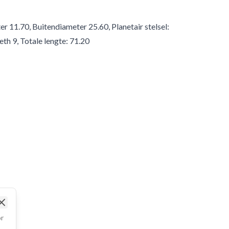
r 11.70, Buitendiameter 25.60, Planetair stelsel:
th 9, Totale lengte: 71.20
Close
or