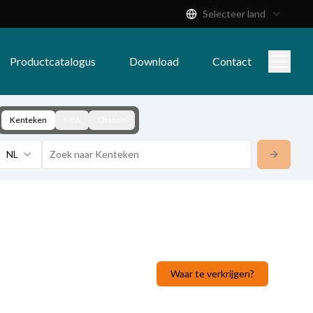
Selecteer land
Productcatalogus
Download
Contact
Kenteken
KBA
Chassis
NL
Waar te verkrijgen?