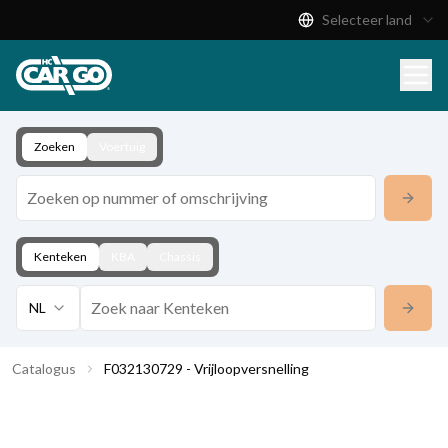
Selecteer land
Productcatalogus
Download
Contact
Zoeken
Voertuig
Kenteken
KBA
Chassis
NL
Catalogus
F032130729 - Vrijloopversnelling