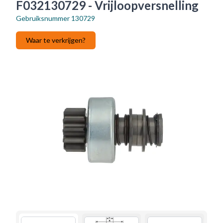
F032130729 - Vrijloopversnelling
Gebruiksnummer
130729
Waar te verkrijgen?