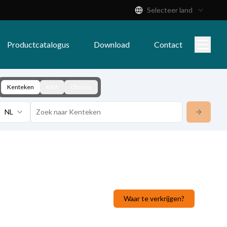
Selecteer land
Productcatalogus
Download
Contact
Kenteken
KBA
Chassis
NL
Waar te verkrijgen?