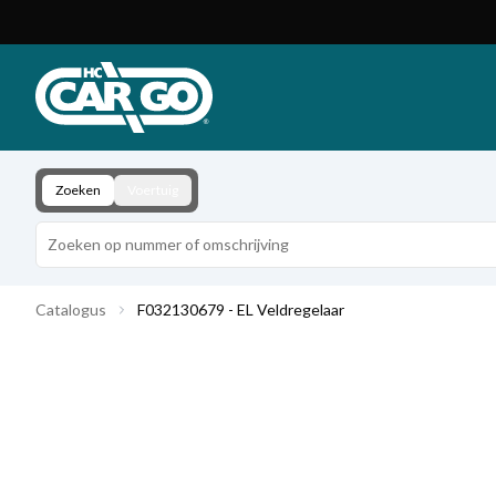
Productcatalogus
Download
Contact
Zoeken
Voertuig
Catalogus
F032130679 - EL Veldregelaar