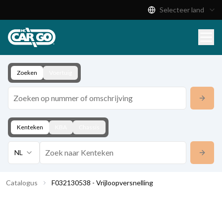
Selecteer land
Productcatalogus
Download
Contact
Zoeken
Voertuig
Kenteken
KBA
Chassis
NL
Catalogus
F032130538 - Vrijloopversnelling