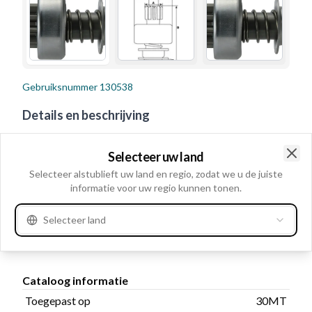
Gebruiksnummer
130538
Details en beschrijving
Spiebanen intern 3, Draairichting Rechtsom,
Selecteer uw land
Binnendiameter 14.30, Buitendiameter 39.90,
Clo
Selecteer alstublieft uw land en regio, zodat we u de juiste
Toegepast op 30MT, Buitendiameter/huis 60.00,
informatie voor uw regio kunnen tonen.
No./teeth 10, Totale lengte: 96.20
Selecteer land
Product informatie
Cataloog informatie
Toegepast op
30MT