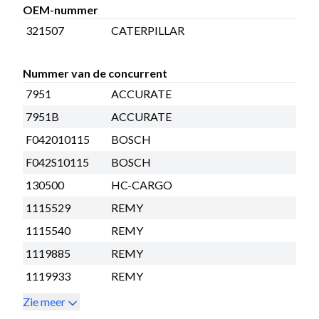
OEM-nummer
321507
CATERPILLAR
Nummer van de concurrent
7951
ACCURATE
7951B
ACCURATE
F042010115
BOSCH
F042S10115
BOSCH
130500
HC-CARGO
1115529
REMY
1115540
REMY
1119885
REMY
1119933
REMY
Zie meer