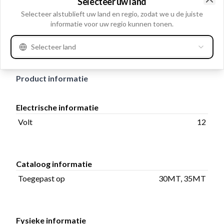
Selecteer uw land
4, Aantal terminals: 4, Terminal 50/mm 10-32 UNF,
Clo
Selecteer alstublieft uw land en regio, zodat we u de juiste
Boutlengte wikkeling aansluiting 19.50, Toegepast op
informatie voor uw regio kunnen tonen.
30MT, 35MT, Aantal bevestigingsgaten 4, Totale
Selecteer land
lengte: 153.00
Product informatie
Electrische informatie
Volt
12
Cataloog informatie
Toegepast op
30MT, 35MT
Fysieke informatie