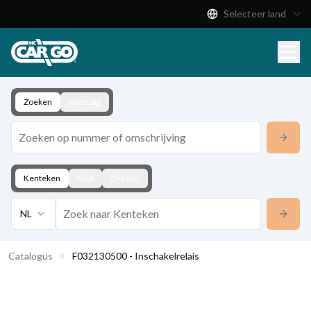
Selecteer land
Productcatalogus
Download
Contact
Zoeken
Voertuig
Kenteken
KBA
Chassis
NL
Catalogus
F032130500 - Inschakelrelais