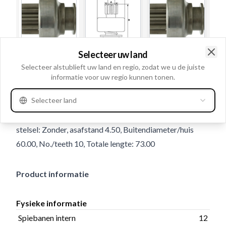
Selecteer uw land
Gebruiksnummer
130453
Clo
Selecteer alstublieft uw land en regio, zodat we u de juiste
informatie voor uw regio kunnen tonen.
Details en beschrijving
Selecteer land
Spiebanen intern 12, Draairichting Rechtsom,
Binnendiameter 17.00, Buitendiameter 39.90, Planetair
stelsel: Zonder, asafstand 4.50, Buitendiameter/huis
60.00, No./teeth 10, Totale lengte: 73.00
Product informatie
Fysieke informatie
Spiebanen intern
12