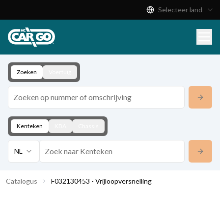
Selecteer land
Productcatalogus
Download
Contact
Zoeken
Voertuig
Kenteken
KBA
Chassis
NL
Catalogus
F032130453 - Vrijloopversnelling