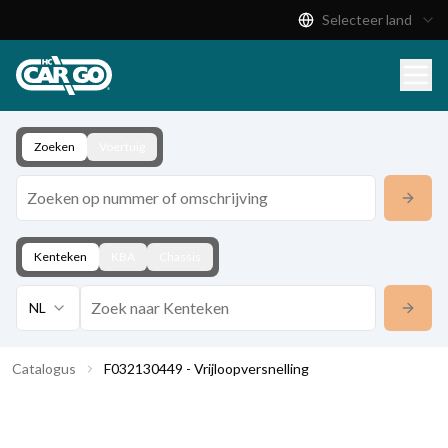
Selecteer land
Productcatalogus
Download
Contact
Zoeken
Voertuig
Kenteken
KBA
Chassis
NL
Catalogus
F032130449 - Vrijloopversnelling