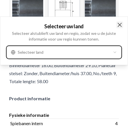
Selecteer uw land
Clo
Selecteer alstublieft uw land en regio, zodat we u de juiste
Gebruiksnummer
130449
informatie voor uw regio kunnen tonen.
Details en beschrijving
Selecteer land
Spiebanen intern 4, Draairichting Linksom,
Binnendiameter 16.00, Buitendiameter 29.10, Planetair
stelsel: Zonder, Buitendiameter/huis 37.00, No./teeth 9,
Totale lengte: 58.00
Product informatie
Fysieke informatie
Spiebanen intern
4