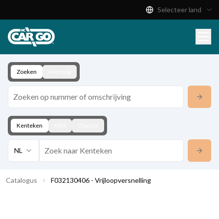
Selecteer land
Productcatalogus
Download
Contact
Zoeken
Voertuig
Kenteken
KBA
Chassis
NL
Catalogus
F032130406 - Vrijloopversnelling