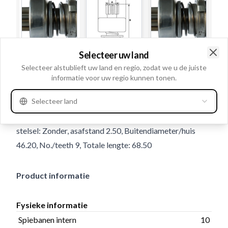
Selecteer uw land
Gebruiksnummer
130406
Clo
Selecteer alstublieft uw land en regio, zodat we u de juiste
informatie voor uw regio kunnen tonen.
Details en beschrijving
Selecteer land
Spiebanen intern 10, Draairichting Rechtsom,
Binnendiameter 12.00, Buitendiameter 26.00, Planetair
stelsel: Zonder, asafstand 2.50, Buitendiameter/huis
46.20, No./teeth 9, Totale lengte: 68.50
Product informatie
Fysieke informatie
Spiebanen intern
10