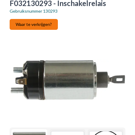
F032130293 - Inschakelrelais
Gebruiksnummer
130293
Waar te verkrijgen?