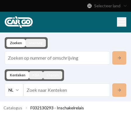
Selecteer land
Productcatalogus
Download
Contact
Zoeken
Voertuig
Kenteken
KBA
Chassis
NL
Catalogus
F032130293 - Inschakelrelais