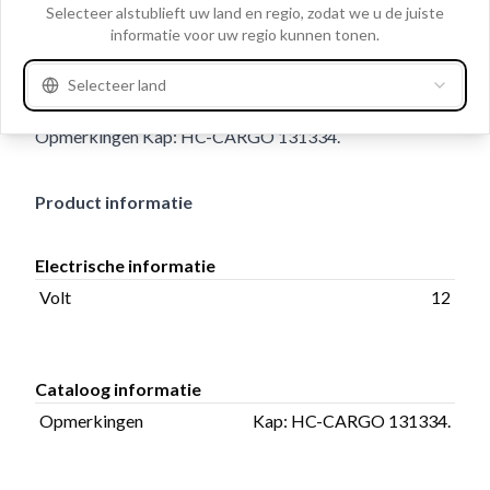
Clo
terminals: 4, Terminal 50/mm 6.30-15.10, Boutlengte
Selecteer alstublieft uw land en regio, zodat we u de juiste
informatie voor uw regio kunnen tonen.
wikkeling aansluiting 13.00, Buitendiameter/oog 7.60,
Buitendiameter/plunjer mm 20.75, Aantal
Selecteer land
bevestigingsgaten 2, Totale lengte: 111.00,
Opmerkingen Kap: HC-CARGO 131334.
Product informatie
Electrische informatie
Volt
12
Cataloog informatie
Opmerkingen
Kap: HC-CARGO 131334.