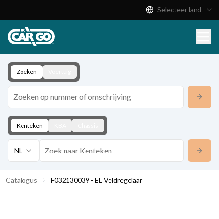
Selecteer land
Productcatalogus
Download
Contact
Zoeken
Voertuig
Kenteken
KBA
Chassis
NL
Catalogus
F032130039 - EL Veldregelaar