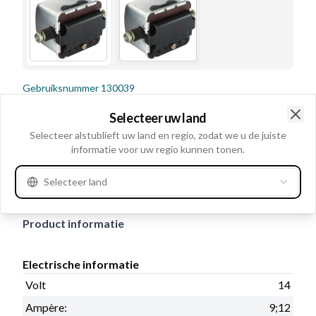
Gebruiksnummer
130039
Details en beschrijving
Selecteer uw land
Clo
Selecteer alstublieft uw land en regio, zodat we u de juiste
Volt 14, Ampère: 9;12, Montage Ja, Regelaar type
informatie voor uw regio kunnen tonen.
Mechanisch, Opmerkingen Bevestigingsbouten: 5/16"
UNC.
Selecteer land
Product informatie
Electrische informatie
Volt
14
Ampère:
9;12