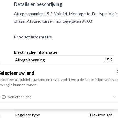
Details en beschrijving
Afregelspanning 15.2, Volt 14, Montage Ja, D+ type: Vlak
phase., Afstand tussen montagegaten 89.00
Product informatie
Electrische informatie
Afregelspanning
15.2
Volt
14
Selecteer uw land
electeer alstublieft uw land en regio, zodat we u de juiste informatie vo
w regio kunnen tonen.
Fysieke informatie
Selecteer land
Montage
Ja
D+ type:
Vlakstekker
Regelaar type
Elektronisch