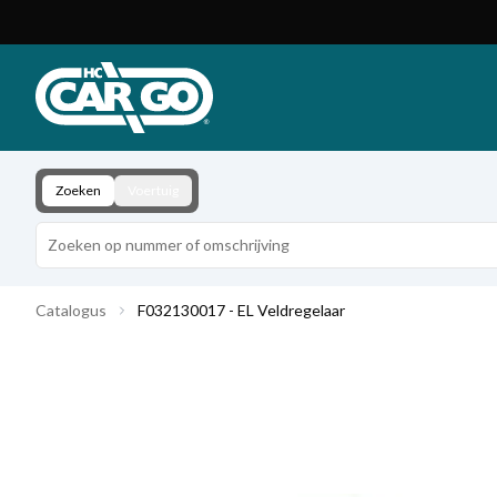
Productcatalogus
Download
Contact
Zoeken
Voertuig
Catalogus
F032130017 - EL Veldregelaar