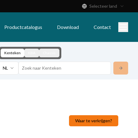
Selecteer land
Productcatalogus
Download
Contact
Kenteken
KBA
Chassis
NL
Waar te verkrijgen?