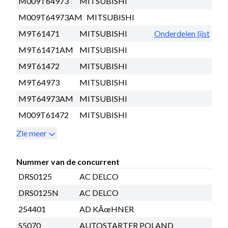
M009T64973
MITSUBISHI
M009T64973AM
MITSUBISHI
M9T61471
MITSUBISHI
Onderdelen lijst
M9T61471AM
MITSUBISHI
M9T61472
MITSUBISHI
M9T64973
MITSUBISHI
M9T64973AM
MITSUBISHI
M009T61472
MITSUBISHI
Zie meer
Nummer van de concurrent
DRS0125
AC DELCO
DRS0125N
AC DELCO
254401
AD KÃœHNER
S5070
AUTOSTARTER POLAND