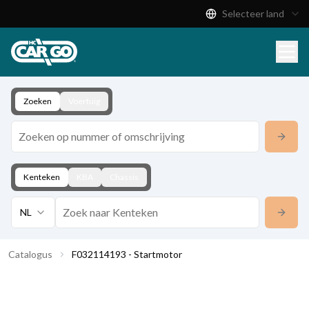
Selecteer land
Productcatalogus
Download
Contact
Zoeken
Voertuig
Kenteken
KBA
Chassis
NL
Catalogus
F032114193 - Startmotor