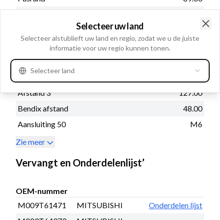
Montagegat 3
12.00
Selecteer uw land
Afstand
89.00
Clo
Selecteer alstublieft uw land en regio, zodat we u de juiste
Montagegat 2mm
12.00
informatie voor uw regio kunnen tonen.
Afstand achter in mm
263.00
Selecteer land
Afstand 2
89.00
Afstand 3
127.00
Bendix afstand
48.00
Aansluiting 50
M6
Zie meer
Vervangt en Onderdelenlijst’
OEM-nummer
M009T61471
MITSUBISHI
Onderdelen lijst