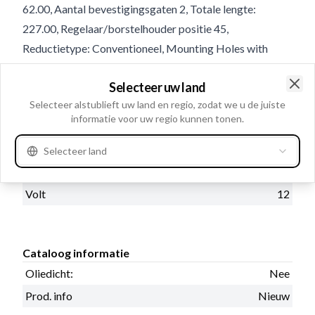
62.00, Aantal bevestigingsgaten 2, Totale lengte:
227.00, Regelaar/borstelhouder positie 45,
Reductietype: Conventioneel, Mounting Holes with
Thread 0, No./teeth 12
Selecteer uw land
Clo
Selecteer alstublieft uw land en regio, zodat we u de juiste
Product informatie
informatie voor uw regio kunnen tonen.
Electrische informatie
Selecteer land
Kw
2.0
Volt
12
Cataloog informatie
Oliedicht:
Nee
Prod. info
Nieuw