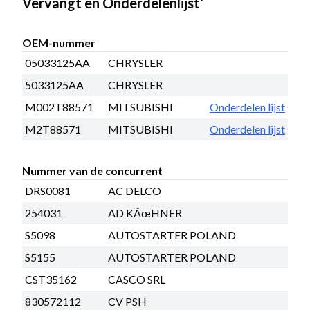
Vervangt en Onderdelenlijst’
OEM-nummer
05033125AA
CHRYSLER
5033125AA
CHRYSLER
M002T88571
MITSUBISHI
Onderdelen lijst
M2T88571
MITSUBISHI
Onderdelen lijst
Nummer van de concurrent
DRS0081
AC DELCO
254031
AD KÃœHNER
S5098
AUTOSTARTER POLAND
S5155
AUTOSTARTER POLAND
CST35162
CASCO SRL
830572112
CV PSH