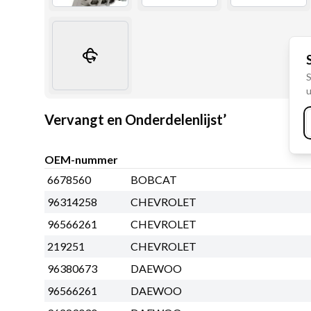
S
u
Vervangt en Onderdelenlijst’
OEM-nummer
6678560
BOBCAT
96314258
CHEVROLET
96566261
CHEVROLET
219251
CHEVROLET
96380673
DAEWOO
96566261
DAEWOO