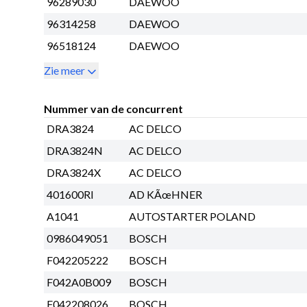
96289030
DAEWOO
96314258
DAEWOO
96518124
DAEWOO
Zie meer
Nummer van de concurrent
DRA3824
AC DELCO
DRA3824N
AC DELCO
DRA3824X
AC DELCO
401600RI
AD KÃœHNER
A1041
AUTOSTARTER POLAND
0986049051
BOSCH
F042205222
BOSCH
F042A0B009
BOSCH
F042208026
BOSCH