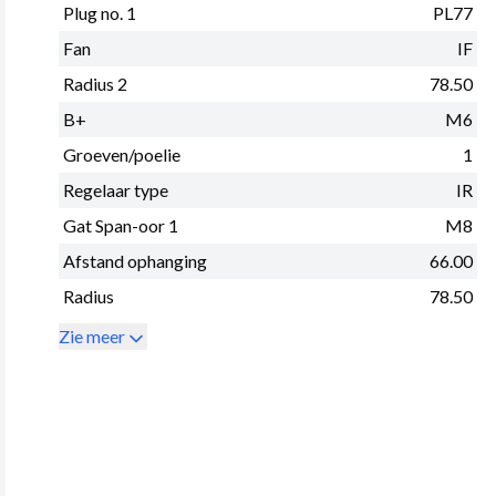
Plug no. 1
PL77
Fan
IF
Radius 2
78.50
B+
M6
Groeven/poelie
1
Regelaar type
IR
Gat Span-oor 1
M8
Afstand ophanging
66.00
Radius
78.50
Zie meer