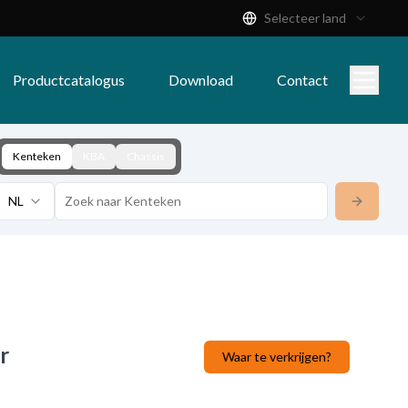
Selecteer land
Productcatalogus
Download
Contact
Kenteken
KBA
Chassis
NL
r
Waar te verkrijgen?