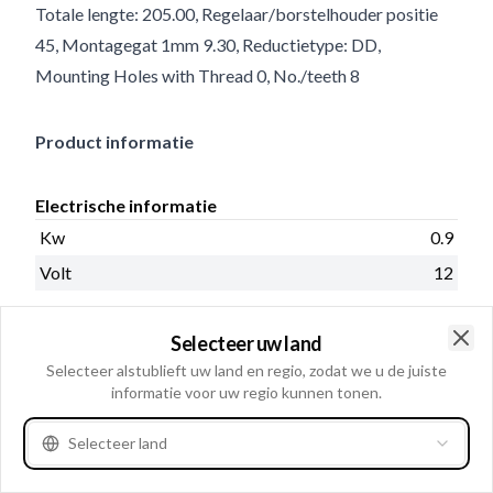
Totale lengte: 205.00, Regelaar/borstelhouder positie
45, Montagegat 1mm 9.30, Reductietype: DD,
Mounting Holes with Thread 0, No./teeth 8
Product informatie
Electrische informatie
Kw
0.9
Volt
12
Selecteer uw land
Clo
Cataloog informatie
Selecteer alstublieft uw land en regio, zodat we u de juiste
informatie voor uw regio kunnen tonen.
Prod. info
Nieuw
Selecteer land
Fysieke informatie