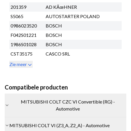
201359
AD KÃœHNER
S5065
AUTOSTARTER POLAND
0986023520
BOSCH
F042S01221
BOSCH
1986S01028
BOSCH
CST35175
CASCO SRL
Zie meer
Compatibele producten
MITSUBISHI COLT CZC VI Convertible (RG) -
Automotive
MITSUBISHI COLT VI (Z3_A, Z2_A) - Automotive