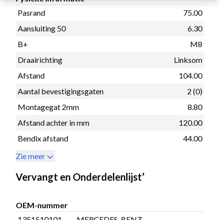
Pasrand
75.00
Aansluiting 50
6.30
B+
M8
Draairichting
Linksom
Afstand
104.00
Aantal bevestigingsgaten
2 (0)
Montagegat 2mm
8.80
Afstand achter in mm
120.00
Bendix afstand
44.00
Zie meer
Vervangt en Onderdelenlijst’
OEM-nummer
1351510101
MERCEDES-BENZ