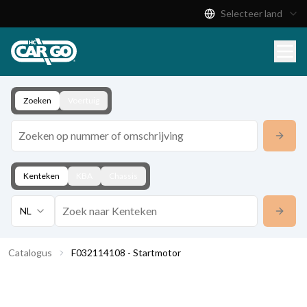
Selecteer land
Productcatalogus
Download
Contact
Zoeken
Voertuig
Kenteken
KBA
Chassis
NL
Catalogus
F032114108 - Startmotor