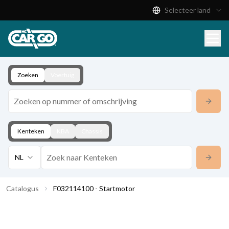
Selecteer land
Productcatalogus
Download
Contact
Zoeken
Voertuig
Kenteken
KBA
Chassis
NL
Catalogus
F032114100 - Startmotor