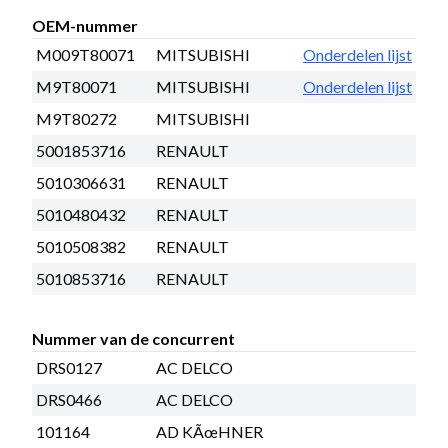
OEM-nummer
M009T80071
MITSUBISHI
Onderdelen lijst
M9T80071
MITSUBISHI
Onderdelen lijst
M9T80272
MITSUBISHI
5001853716
RENAULT
5010306631
RENAULT
5010480432
RENAULT
5010508382
RENAULT
5010853716
RENAULT
Nummer van de concurrent
DRS0127
AC DELCO
DRS0466
AC DELCO
101164
AD KÃœHNER