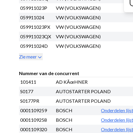
059911023P
VW (VOLKSWAGEN)
059911024
VW (VOLKSWAGEN)
059911023PX
VW (VOLKSWAGEN)
059911023QX
VW (VOLKSWAGEN)
059911024D
VW (VOLKSWAGEN)
Zie meer
Nummer van de concurrent
101411
AD KÃœHNER
S0177
AUTOSTARTER POLAND
S0177PR
AUTOSTARTER POLAND
0001109259
BOSCH
Onderdelen lijs
0001109258
BOSCH
Onderdelen lijs
0001109320
BOSCH
Onderdelen lijs