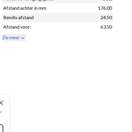
Afstand achter in mm
176.00
Bendix afstand
24.50
Afstand voor:
63.50
Zie meer
Close
or