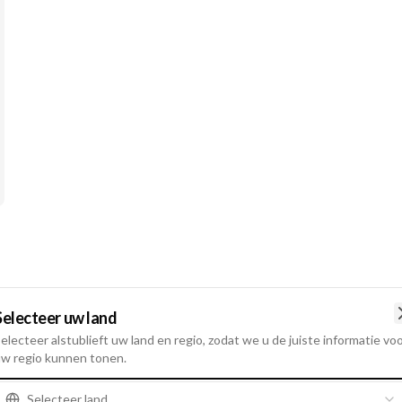
Selecteer uw land
electeer alstublieft uw land en regio, zodat we u de juiste informatie vo
w regio kunnen tonen.
Selecteer land