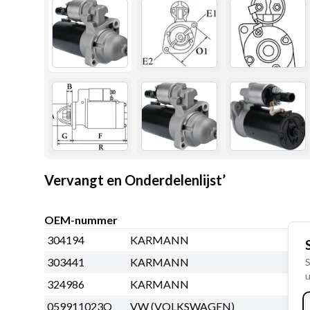
Vervangt en Onderdelenlijst’
OEM-nummer
304194
KARMANN
303441
KARMANN
S
u
324986
KARMANN
059911023Q
VW (VOLKSWAGEN)