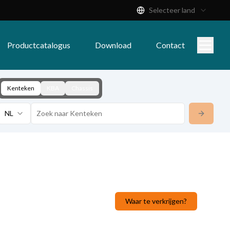
Selecteer land
Productcatalogus
Download
Contact
Kenteken
KBA
Chassis
NL
Waar te verkrijgen?