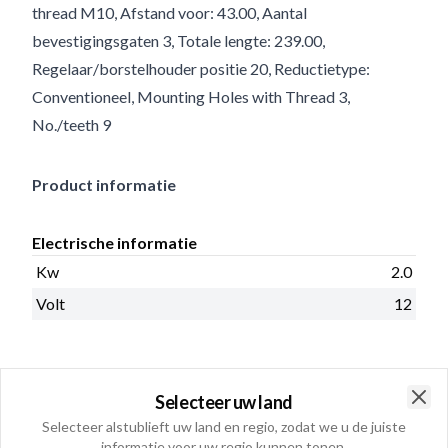
thread M10, Afstand voor: 43.00, Aantal
bevestigingsgaten 3, Totale lengte: 239.00,
Regelaar/borstelhouder positie 20, Reductietype:
Conventioneel, Mounting Holes with Thread 3,
No./teeth 9
Product informatie
Electrische informatie
Kw
2.0
Volt
12
Fysieke informatie
Selecteer uw land
Pasrand
76.00
Clo
Selecteer alstublieft uw land en regio, zodat we u de juiste
informatie voor uw regio kunnen tonen.