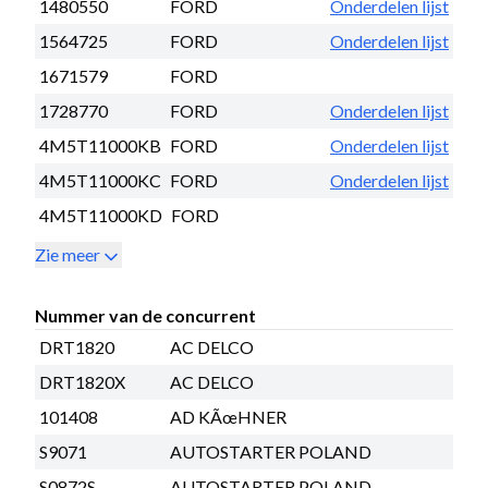
1480550
FORD
Onderdelen lijst
1564725
FORD
Onderdelen lijst
1671579
FORD
1728770
FORD
Onderdelen lijst
4M5T11000KB
FORD
Onderdelen lijst
4M5T11000KC
FORD
Onderdelen lijst
4M5T11000KD
FORD
Zie meer
Nummer van de concurrent
DRT1820
AC DELCO
DRT1820X
AC DELCO
101408
AD KÃœHNER
S9071
AUTOSTARTER POLAND
S0872S
AUTOSTARTER POLAND