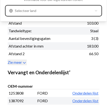
Aansluiting 50
M6
B+
M8
Selecteer land
Draairichting
Rechtsom
Afstand
103.00
Tandwieltype:
Staal
Aantal bevestigingsgaten
3 (3)
Afstand achter in mm
183.00
Afstand 2
66.50
Zie meer
Vervangt en Onderdelenlijst’
OEM-nummer
1253808
FORD
Onderdelen lijst
1387092
FORD
Onderdelen lijst