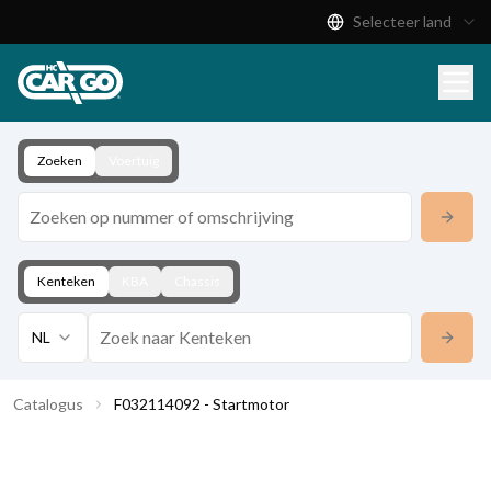
Selecteer land
Productcatalogus
Download
Contact
Zoeken
Voertuig
Kenteken
KBA
Chassis
NL
Catalogus
F032114092 - Startmotor