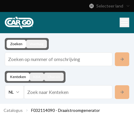
Selecteer land
Productcatalogus
Download
Contact
Zoeken
Voertuig
Kenteken
KBA
Chassis
NL
Catalogus
F032114090 - Draaistroomgenerator