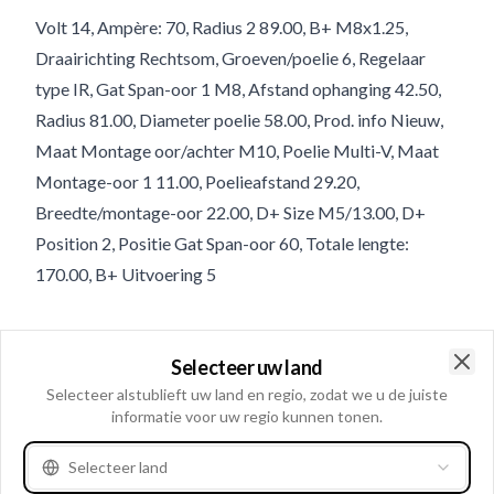
Volt 14, Ampère: 70, Radius 2 89.00, B+ M8x1.25,
Draairichting Rechtsom, Groeven/poelie 6, Regelaar
type IR, Gat Span-oor 1 M8, Afstand ophanging 42.50,
Radius 81.00, Diameter poelie 58.00, Prod. info Nieuw,
Maat Montage oor/achter M10, Poelie Multi-V, Maat
Montage-oor 1 11.00, Poelieafstand 29.20,
Breedte/montage-oor 22.00, D+ Size M5/13.00, D+
Position 2, Positie Gat Span-oor 60, Totale lengte:
170.00, B+ Uitvoering 5
Product informatie
Selecteer uw land
Clo
Selecteer alstublieft uw land en regio, zodat we u de juiste
Electrische informatie
informatie voor uw regio kunnen tonen.
Volt
14
Selecteer land
Ampère:
70