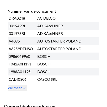
Nummer van de concurrent
DRA0248
AC DELCO
301949RI
AD KÃœHNER
301978RI
AD KÃœHNER
A4085
AUTOSTARTER POLAND
A6259DENSO
AUTOSTARTER POLAND
0986049960
BOSCH
F042A0H191
BOSCH
1986A01195
BOSCH
CAL40306
CASCO SRL
Zie meer
Compatibele producten