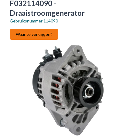
F032114090 -
Draaistroomgenerator
Gebruiksnummer
114090
Waar te verkrijgen?