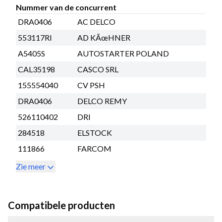
Nummer van de concurrent
DRA0406
AC DELCO
553117RI
AD KÃœHNER
A5405S
AUTOSTARTER POLAND
CAL35198
CASCO SRL
155554040
CV PSH
DRA0406
DELCO REMY
526110402
DRI
284518
ELSTOCK
111866
FARCOM
Zie meer
Compatibele producten