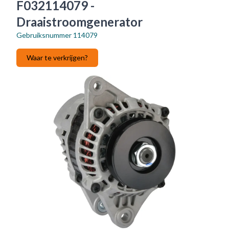
F032114079 -
Draaistroomgenerator
Gebruiksnummer
114079
Waar te verkrijgen?