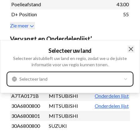
Poelieafstand
43.00
D+ Position
55
Zie meer
Vervangt en Onderdelenlijst’
Selecteer uw land
Clo
OEM-nummer
Selecteer alstublieft uw land en regio, zodat we u de juiste
informatie voor uw regio kunnen tonen.
A007TA0171
MITSUBISHI
Onderdelen lijst
A007TA0171B
MITSUBISHI
Onderdelen lijst
Selecteer land
A7TA0171
MITSUBISHI
Onderdelen lijst
A7TA0171B
MITSUBISHI
Onderdelen lijst
30A6800800
MITSUBISHI
Onderdelen lijst
30A6800801
MITSUBISHI
30A6800800
SUZUKI