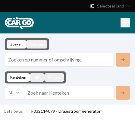
Selecteer land
Productcatalogus
Download
Contact
Zoeken
Voertuig
Kenteken
KBA
Chassis
NL
Catalogus
F032114079 - Draaistroomgenerator