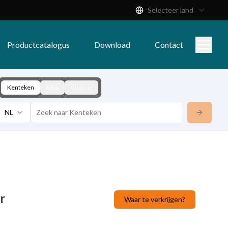
Selecteer land
Productcatalogus
Download
Contact
Kenteken
KBA
Chassis
NL
r
Waar te verkrijgen?