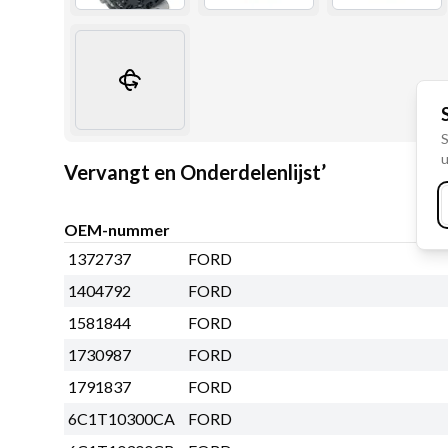
S
u
Vervangt en Onderdelenlijst’
OEM-nummer
1372737
FORD
1404792
FORD
1581844
FORD
1730987
FORD
1791837
FORD
6C1T10300CA
FORD