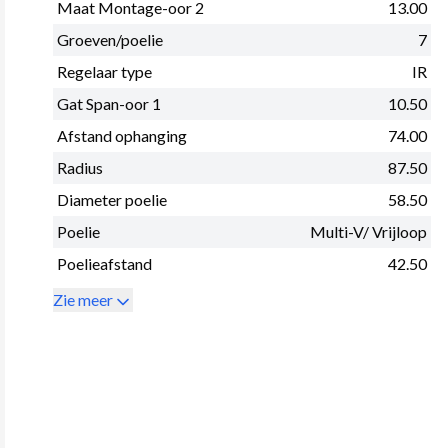
Maat Montage-oor 2
13.00
Groeven/poelie
7
Regelaar type
IR
Gat Span-oor 1
10.50
Afstand ophanging
74.00
Radius
87.50
Diameter poelie
58.50
Poelie
Multi-V/ Vrijloop
Poelieafstand
42.50
Zie meer