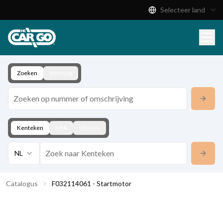
Selecteer land
Productcatalogus
Download
Contact
Zoeken
Voertuig
Kenteken
KBA
Chassis
NL
Catalogus
F032114061 - Startmotor