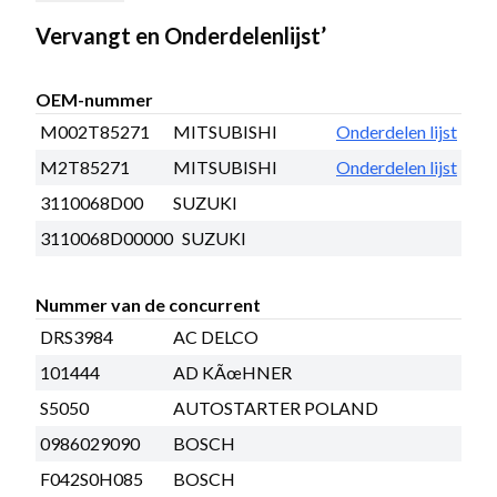
Vervangt en Onderdelenlijst’
OEM-nummer
M002T85271
MITSUBISHI
Onderdelen lijst
M2T85271
MITSUBISHI
Onderdelen lijst
3110068D00
SUZUKI
3110068D00000
SUZUKI
Nummer van de concurrent
DRS3984
AC DELCO
101444
AD KÃœHNER
S5050
AUTOSTARTER POLAND
0986029090
BOSCH
F042S0H085
BOSCH