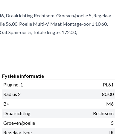
M6, Draairichting Rechtsom, Groeven/poelie 5, Regelaar
elie 56.00, Poelie Multi-V, Maat Montage-oor 1 10.60,
Gat Span-oor 5, Totale lengte: 172.00,
Fysieke informatie
Plug no. 1
PL61
Radius 2
80.00
B+
M6
Draairichting
Rechtsom
Groeven/poelie
5
Regelaar type
IR