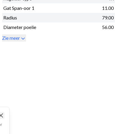
Gat Span-oor 1
11.00
Radius
79.00
Diameter poelie
56.00
Zie meer
Close
or