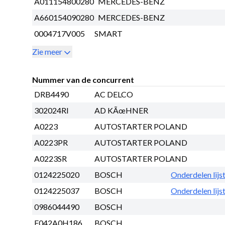
A011154800280
MERCEDES-BENZ
A660154090280
MERCEDES-BENZ
0004717V005
SMART
Zie meer
Nummer van de concurrent
DRB4490
AC DELCO
302024RI
AD KÃœHNER
A0223
AUTOSTARTER POLAND
A0223PR
AUTOSTARTER POLAND
A0223SR
AUTOSTARTER POLAND
0124225020
BOSCH
Onderdelen lijs
0124225037
BOSCH
Onderdelen lijs
0986044490
BOSCH
F042A0H186
BOSCH