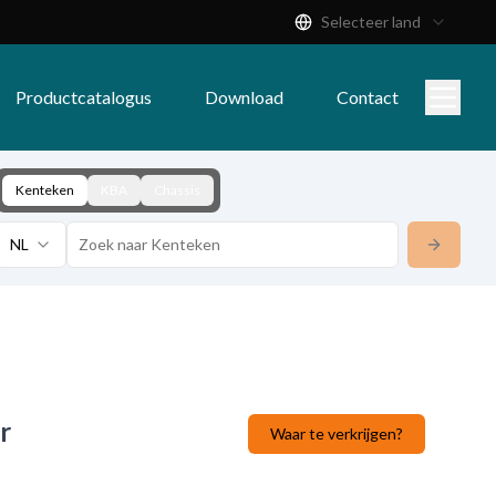
Selecteer land
Productcatalogus
Download
Contact
Kenteken
KBA
Chassis
NL
r
Waar te verkrijgen?