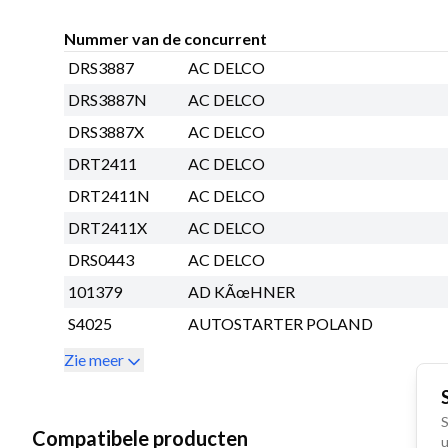
Nummer van de concurrent
DRS3887
AC DELCO
DRS3887N
AC DELCO
DRS3887X
AC DELCO
DRT2411
AC DELCO
DRT2411N
AC DELCO
DRT2411X
AC DELCO
DRS0443
AC DELCO
101379
AD KÃœHNER
S4025
AUTOSTARTER POLAND
Zie meer
S
Compatibele producten
u