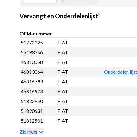
Vervangt en Onderdelenlijst’
OEM-nummer
51772325
FIAT
55193356
FIAT
46813058
FIAT
46813064
FIAT
Onderdelen lijs
46816793
FIAT
46816973
FIAT
51832950
FIAT
51890631
FIAT
51812501
FIAT
Zie meer