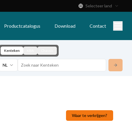
Selecteer land
Productcatalogus
Download
Contact
Kenteken
KBA
Chassis
NL
Waar te verkrijgen?