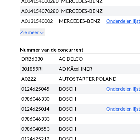
A014154000280
MERCEDES-BENZ
A014154070280
MERCEDES-BENZ
A0131540002
MERCEDES-BENZ
Onderdelen lijs
Zie meer
Nummer van de concurrent
DRB6330
AC DELCO
301859RI
AD KÃœHNER
A0222
AUTOSTARTER POLAND
0124625045
BOSCH
Onderdelen lijs
0986046330
BOSCH
0124625014
BOSCH
Onderdelen lijs
0986046333
BOSCH
0986048553
BOSCH
0124625212
BOSCH