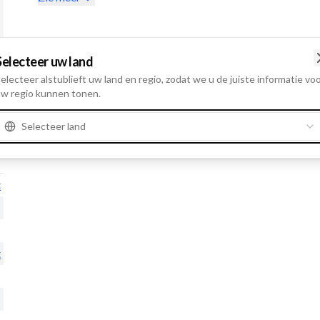
Selecteer uw land
electeer alstublieft uw land en regio, zodat we u de juiste informatie vo
w regio kunnen tonen.
Selecteer land
t
t