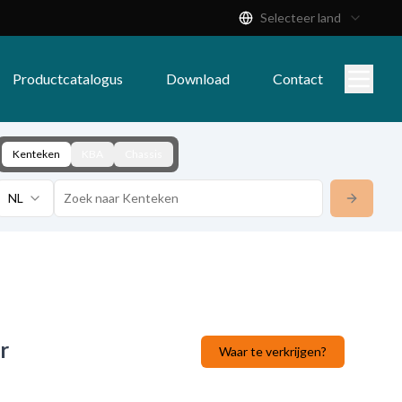
Selecteer land
Productcatalogus
Download
Contact
Kenteken
KBA
Chassis
NL
r
Waar te verkrijgen?