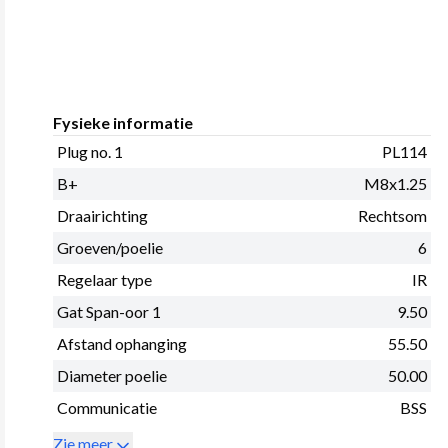
Fysieke informatie
Plug no. 1
PL114
B+
M8x1.25
Draairichting
Rechtsom
Groeven/poelie
6
Regelaar type
IR
Gat Span-oor 1
9.50
Afstand ophanging
55.50
Diameter poelie
50.00
Communicatie
BSS
Zie meer