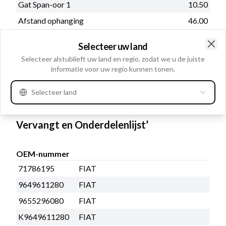
Gat Span-oor 1
10.50
Afstand ophanging
46.00
Radius
90.00
Selecteer uw land
Diameter poelie
54.00
Clo
Selecteer alstublieft uw land en regio, zodat we u de juiste
Maat Montage oor/achter
M10
informatie voor uw regio kunnen tonen.
Poelie
Multi-V/ Vrijloop
Selecteer land
Zie meer
Vervangt en Onderdelenlijst’
OEM-nummer
71786195
FIAT
9649611280
FIAT
9655296080
FIAT
K9649611280
FIAT