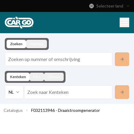
Selecteer land
Productcatalogus
Download
Contact
Zoeken
Voertuig
Kenteken
KBA
Chassis
NL
Catalogus
F032113946 - Draaistroomgenerator