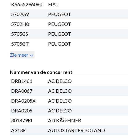
K9655296080
FIAT
5702G9
PEUGEOT
5702H0
PEUGEOT
5705CS
PEUGEOT
5705CT
PEUGEOT
Zie meer
Nummer van de concurrent
DRB1461
AC DELCO
DRA0067
AC DELCO
DRA0205X
AC DELCO
DRA0205
AC DELCO
301879RI
AD KÃœHNER
A3138
AUTOSTARTER POLAND