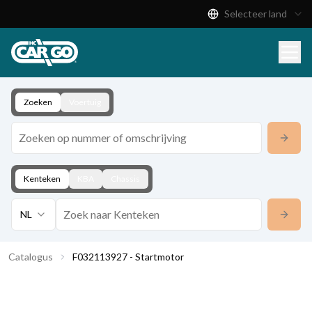
Selecteer land
Productcatalogus
Download
Contact
Zoeken
Voertuig
Kenteken
KBA
Chassis
NL
Catalogus
F032113927 - Startmotor