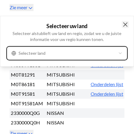
Zie meer
Vervangt en Onderdelenlijst’
Selecteer uw land
Clo
Selecteer alstublieft uw land en regio, zodat we u de juiste
OEM-nummer
informatie voor uw regio kunnen tonen.
M000T81291
MITSUBISHI
Selecteer land
M000T86181
MITSUBISHI
Onderdelen lijst
M000T91581
MITSUBISHI
Onderdelen lijst
M0T81291
MITSUBISHI
M0T86181
MITSUBISHI
Onderdelen lijst
M0T91581
MITSUBISHI
Onderdelen lijst
M0T91581AM
MITSUBISHI
2330000Q0G
NISSAN
2330000Q0H
NISSAN
Zie meer