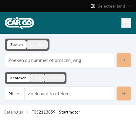
Selecteer land
Productcatalogus
Download
Contact
Zoeken
Voertuig
Kenteken
KBA
Chassis
NL
Catalogus
F032113859 - Startmotor