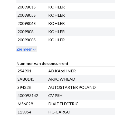
2009801S
KOHLER
2009805S
KOHLER
2009806S
KOHLER
2009808
KOHLER
2009808S
KOHLER
Zie meer
Nummer van de concurrent
254901
AD KÃœHNER
SAB0145
ARROWHEAD
S9422S
AUTOSTARTER POLAND
400093142
CV PSH
MS6029
DIXIE ELECTRIC
113854
HC-CARGO