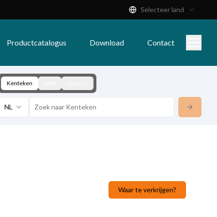
Selecteer land
Productcatalogus
Download
Contact
Kenteken
KBA
Chassis
NL
Waar te verkrijgen?