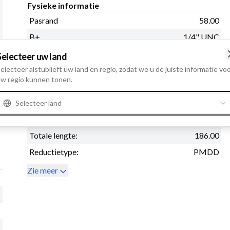
Fysieke informatie
Pasrand
58.00
B+
1/4" UNC
Draairichting
Linksom
Selecteer uw land
electeer alstublieft uw land en regio, zodat we u de juiste informatie vo
Tandwieltype:
Brons
w regio kunnen tonen.
Afstand achter in mm
120.00
Bendix afstand
23.00
Selecteer land
Afstand voor:
55.00
Totale lengte:
186.00
Reductietype:
PMDD
Zie meer