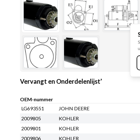
S
u
Vervangt en Onderdelenlijst’
OEM-nummer
LG693551
JOHN DEERE
2009805
KOHLER
2009801
KOHLER
2009806
KOHLER