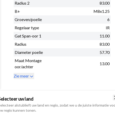
Radius 2
83.00
B+
M8x1.25
Groeven/poelie
6
Regelaar type
IR
Gat Span-oor 1
11.00
Radius
83.00
Diameter poelie
57.70
Maat Montage
13.00
oor/achter
Zie meer
Selecteer uw land
electeer alstublieft uw land en regio, zodat we u de juiste informatie vo
w regio kunnen tonen.