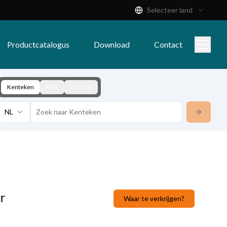
Selecteer land
Productcatalogus
Download
Contact
Kenteken
KBA
Chassis
NL
r
Waar te verkrijgen?