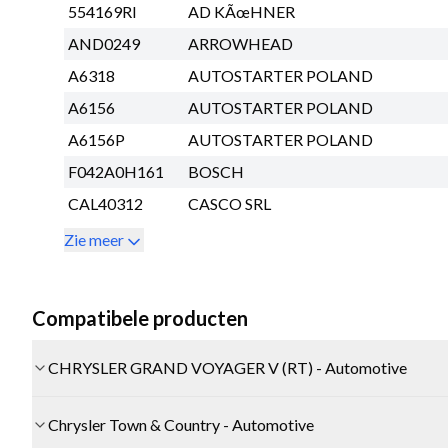
554169RI
AD KÃœHNER
AND0249
ARROWHEAD
A6318
AUTOSTARTER POLAND
A6156
AUTOSTARTER POLAND
A6156P
AUTOSTARTER POLAND
F042A0H161
BOSCH
CAL40312
CASCO SRL
Zie meer
Compatibele producten
CHRYSLER GRAND VOYAGER V (RT) - Automotive
Chrysler Town & Country - Automotive