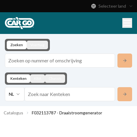
Selecteer land
Productcatalogus
Download
Contact
Zoeken
Voertuig
Kenteken
KBA
Chassis
NL
Catalogus
F032113787 - Draaistroomgenerator