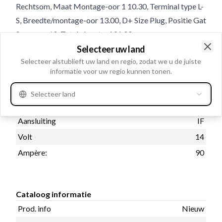
Rechtsom, Maat Montage-oor 1 10.30, Terminal type L-
S, Breedte/montage-oor 13.00, D+ Size Plug, Positie Gat
Span-oor 60, Totale lengte: 191.00,
Regelaar/borstelhouder positie 10, B+ Uitvoering 50
Selecteer uw land
Clo
Selecteer alstublieft uw land en regio, zodat we u de juiste
informatie voor uw regio kunnen tonen.
Product informatie
Selecteer land
Electrische informatie
Aansluiting
IF
Volt
14
Ampère:
90
Cataloog informatie
Prod. info
Nieuw