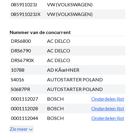
085911023J
VW (VOLKSWAGEN)
085911023JX
VW (VOLKSWAGEN)
Nummer van de concurrent
DRS6800
AC DELCO
DRS6790
AC DELCO
DRS6790X
AC DELCO
10788
AD KÃœHNER
S4016
AUTOSTARTER POLAND
S0687PR
AUTOSTARTER POLAND
0001112027
BOSCH
Onderdelen lijst
0001112028
BOSCH
Onderdelen lijst
0001112044
BOSCH
Onderdelen lijst
Zie meer