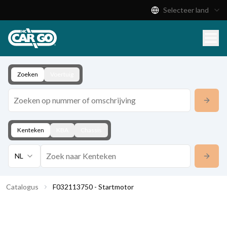
Selecteer land
Productcatalogus
Download
Contact
Zoeken
Voertuig
Kenteken
KBA
Chassis
NL
Catalogus
F032113750 - Startmotor