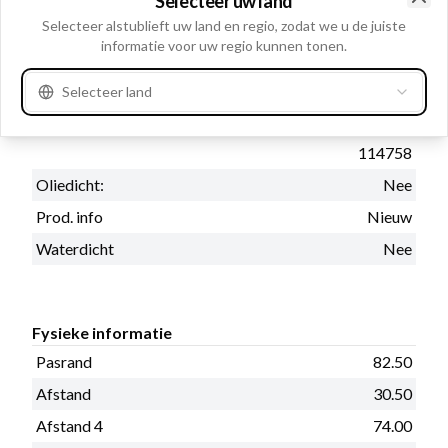
Selecteer uw land
Clo
Selecteer alstublieft uw land en regio, zodat we u de juiste
informatie voor uw regio kunnen tonen.
Cataloog informatie
Bosch Version: HC-
Selecteer land
CARGO 113750. Marelli
Info
Version: HC-CARGO
114758
Oliedicht:
Nee
Prod. info
Nieuw
Waterdicht
Nee
Fysieke informatie
Pasrand
82.50
Afstand
30.50
Afstand 4
74.00