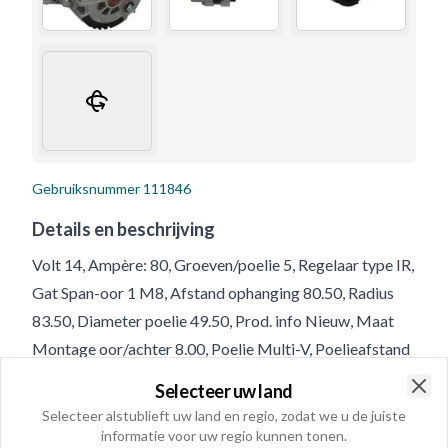
Gebruiksnummer
111846
Details en beschrijving
Volt 14, Ampère: 80, Groeven/poelie 5, Regelaar type IR,
Gat Span-oor 1 M8, Afstand ophanging 80.50, Radius
83.50, Diameter poelie 49.50, Prod. info Nieuw, Maat
Montage oor/achter 8.00, Poelie Multi-V, Poelieafstand
46.50, Toegepast op Daewoo, Plug no. 1 PL24, Radius 2
Selecteer uw land
85.50, B+ M6, Draairichting Rechtsom, Maat Montage-
Clo
Selecteer alstublieft uw land en regio, zodat we u de juiste
oor 1 8.00, Terminal type P-L-I-S, Breedte/montage-oor
informatie voor uw regio kunnen tonen.