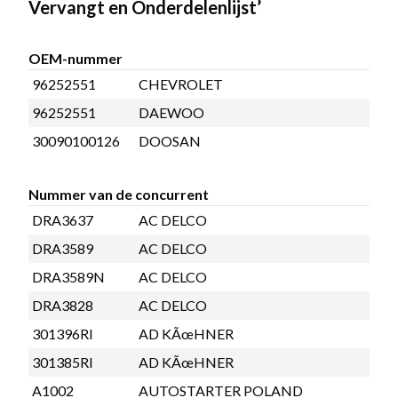
Vervangt en Onderdelenlijst’
OEM-nummer
96252551
CHEVROLET
96252551
DAEWOO
30090100126
DOOSAN
Nummer van de concurrent
DRA3637
AC DELCO
DRA3589
AC DELCO
DRA3589N
AC DELCO
DRA3828
AC DELCO
301396RI
AD KÃœHNER
301385RI
AD KÃœHNER
A1002
AUTOSTARTER POLAND