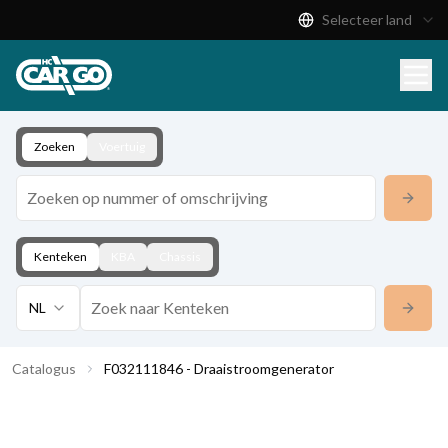
Selecteer land
Productcatalogus
Download
Contact
Zoeken
Voertuig
Kenteken
KBA
Chassis
NL
Catalogus
F032111846 - Draaistroomgenerator