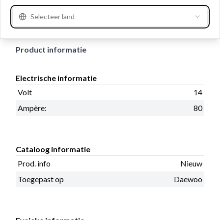
13.00, Positie Gat Span-oor 60, Totale lengte: 190.00,
Selecteer land
Regelaar/borstelhouder positie 30, B+ Uitvoering 40
Product informatie
Electrische informatie
Volt
14
Ampère:
80
Cataloog informatie
Prod. info
Nieuw
Toegepast op
Daewoo