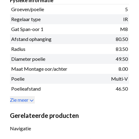
Fysieke informatie
Groeven/poelie
5
Regelaar type
IR
Gat Span-oor 1
M8
Afstand ophanging
80.50
Radius
83.50
Diameter poelie
49.50
Maat Montage oor/achter
8.00
Poelie
Multi-V
Poelieafstand
46.50
Zie meer
Gerelateerde producten
Navigatie