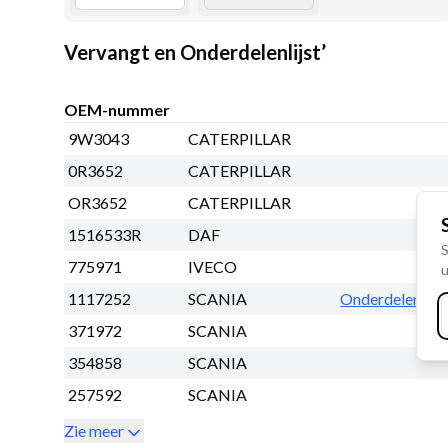
Vervangt en Onderdelenlijst’
OEM-nummer
9W3043
CATERPILLAR
0R3652
CATERPILLAR
OR3652
CATERPILLAR
1516533R
DAF
S
775971
IVECO
u
1117252
SCANIA
Onderdelen lijs
371972
SCANIA
354858
SCANIA
257592
SCANIA
Zie meer