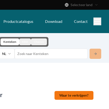
Selecteer land
Productcatalogus
Download
Contact
Kenteken
KBA
Chassis
NL
r
Waar te verkrijgen?