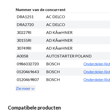
Nummer van de concurrent
DRA1251
AC DELCO
DRA2720
AC DELCO
30227RI
AD KÃœHNER
30155RI
AD KÃœHNER
30749RI
AD KÃœHNER
A0058
AUTOSTARTER POLAND
0986032720
BOSCH
Onderdelen lijs
0120469643
BOSCH
Onderdelen lijs
0120469807
BOSCH
Onderdelen lijs
Zie meer
Compatibele producten