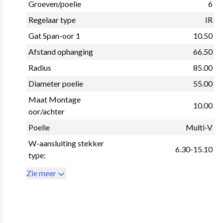
Groeven/poelie
6
Regelaar type
IR
Gat Span-oor 1
10.50
Afstand ophanging
66.50
Radius
85.00
Diameter poelie
55.00
Maat Montage
10.00
oor/achter
Poelie
Multi-V
W-aansluiting stekker
6.30-15.10
type:
Zie meer