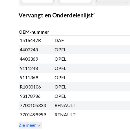
Vervangt en Onderdelenlijst’
OEM-nummer
1516447R
DAF
4403248
OPEL
4403369
OPEL
9111248
OPEL
9111369
OPEL
R1030106
OPEL
93178786
OPEL
7700105333
RENAULT
7701499959
RENAULT
Zie meer