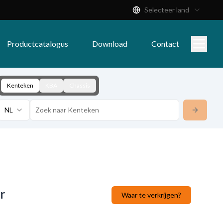
Selecteer land
Productcatalogus
Download
Contact
Kenteken
KBA
Chassis
NL
r
Waar te verkrijgen?