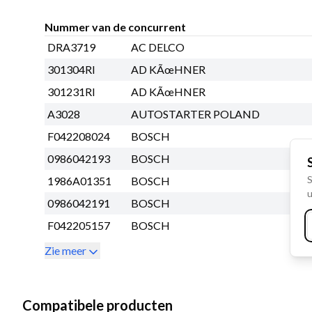
Nummer van de concurrent
DRA3719
AC DELCO
301304RI
AD KÃœHNER
301231RI
AD KÃœHNER
A3028
AUTOSTARTER POLAND
F042208024
BOSCH
0986042193
BOSCH
S
1986A01351
BOSCH
u
0986042191
BOSCH
F042205157
BOSCH
Zie meer
Compatibele producten