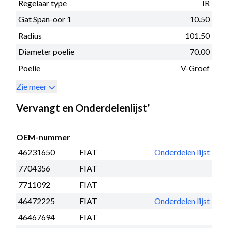
Regelaar type
IR
Gat Span-oor 1
10.50
Radius
101.50
Diameter poelie
70.00
Poelie
V-Groef
Zie meer
Vervangt en Onderdelenlijst’
OEM-nummer
46231650
FIAT
Onderdelen lijst
7704356
FIAT
7711092
FIAT
46472225
FIAT
Onderdelen lijst
46467694
FIAT