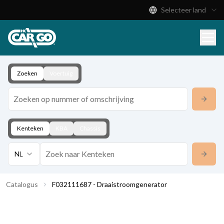
Selecteer land
Productcatalogus
Download
Contact
Zoeken
Voertuig
Kenteken
KBA
Chassis
NL
Catalogus
F032111687 - Draaistroomgenerator