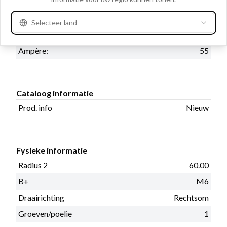
Electrische informatie
Selecteer land
Volt
14
Ampère:
55
Cataloog informatie
Prod. info
Nieuw
Fysieke informatie
Radius 2
60.00
B+
M6
Draairichting
Rechtsom
Groeven/poelie
1