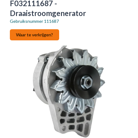
F032111687 -
Draaistroomgenerator
Gebruiksnummer
111687
Waar te verkrijgen?