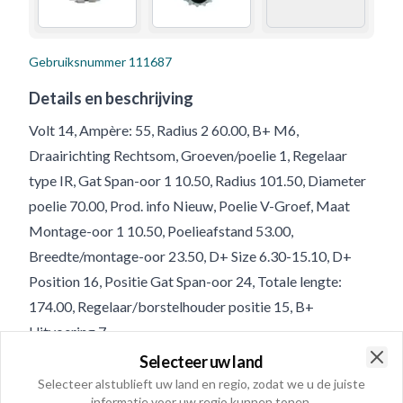
Gebruiksnummer
111687
Details en beschrijving
Volt 14, Ampère: 55, Radius 2 60.00, B+ M6,
Draairichting Rechtsom, Groeven/poelie 1, Regelaar
type IR, Gat Span-oor 1 10.50, Radius 101.50, Diameter
poelie 70.00, Prod. info Nieuw, Poelie V-Groef, Maat
Montage-oor 1 10.50, Poelieafstand 53.00,
Breedte/montage-oor 23.50, D+ Size 6.30-15.10, D+
Position 16, Positie Gat Span-oor 24, Totale lengte:
174.00, Regelaar/borstelhouder positie 15, B+
Uitvoering 7
Selecteer uw land
Clo
Selecteer alstublieft uw land en regio, zodat we u de juiste
Product informatie
informatie voor uw regio kunnen tonen.