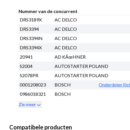
Nummer van de concurrent
DRS3189X
AC DELCO
DRS3394
AC DELCO
DRS3394N
AC DELCO
DRS3394X
AC DELCO
20941
AD KÃœHNER
S2004
AUTOSTARTER POLAND
S2078PR
AUTOSTARTER POLAND
0001208023
BOSCH
Onderdelen lijs
0986018321
BOSCH
Zie meer
Compatibele producten