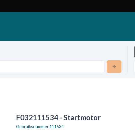
F032111534 - Startmotor
Gebruiksnummer
111534