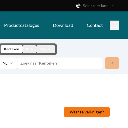
Selecteer land
Productcatalogus
Download
Contact
Kenteken
KBA
Chassis
NL
Waar te verkrijgen?