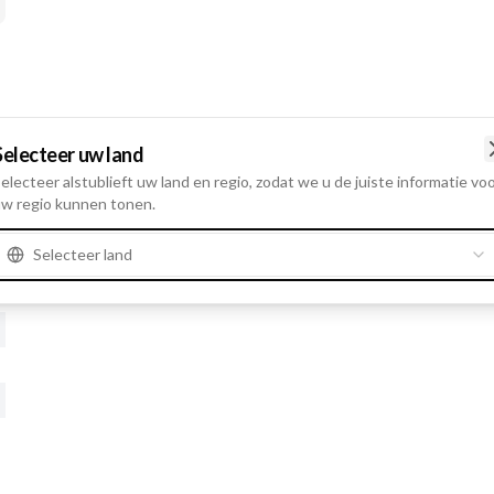
Selecteer uw land
t
electeer alstublieft uw land en regio, zodat we u de juiste informatie vo
t
w regio kunnen tonen.
t
Selecteer land
t