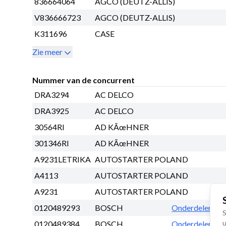
836664064
AGCO (DEUTZ-ALLIS)
V836666723
AGCO (DEUTZ-ALLIS)
K311696
CASE
Zie meer
Nummer van de concurrent
DRA3294
AC DELCO
DRA3925
AC DELCO
30564RI
AD KÃœHNER
301346RI
AD KÃœHNER
A9231LETRIKA
AUTOSTARTER POLAND
A4113
AUTOSTARTER POLAND
A9231
AUTOSTARTER POLAND
0120489293
BOSCH
Onderdelen lijs
S
u
0120489384
BOSCH
Onderdelen lijs