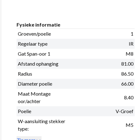
Fysieke informatie
Groeven/poelie
1
Regelaar type
IR
Gat Span-oor 1
M8
Afstand ophanging
81.00
Radius
86.50
Diameter poelie
66.00
Maat Montage
8.40
oor/achter
Poelie
V-Groef
W-aansluiting stekker
M5
type:
Zie meer