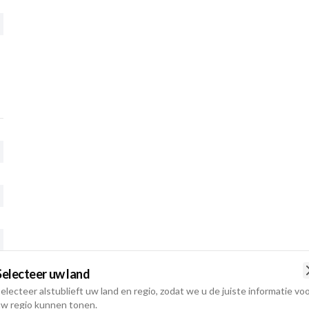
Selecteer uw land
t
electeer alstublieft uw land en regio, zodat we u de juiste informatie vo
w regio kunnen tonen.
t