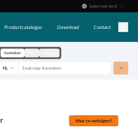
Selecteer land
Productcatalogus
Download
Contact
Kenteken
KBA
Chassis
NL
r
Waar te verkrijgen?