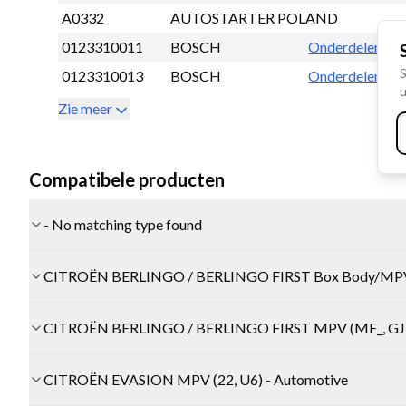
A0332
AUTOSTARTER POLAND
0123310011
BOSCH
Onderdelen lijs
S
0123310013
BOSCH
Onderdelen lijs
u
Zie meer
Compatibele producten
- No matching type found
CITROËN BERLINGO / BERLINGO FIRST Box Body/MPV 
CITROËN BERLINGO / BERLINGO FIRST MPV (MF_, GJK_
CITROËN EVASION MPV (22, U6) - Automotive