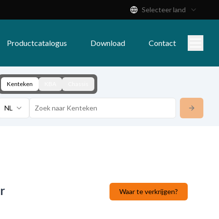
Selecteer land
Productcatalogus
Download
Contact
Kenteken
KBA
Chassis
NL
r
Waar te verkrijgen?