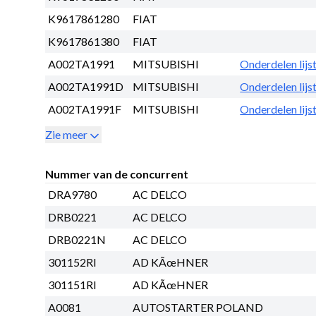
K9617861280
FIAT
K9617861380
FIAT
A002TA1991
MITSUBISHI
Onderdelen lijs
A002TA1991D
MITSUBISHI
Onderdelen lijs
A002TA1991F
MITSUBISHI
Onderdelen lijs
Zie meer
Nummer van de concurrent
DRA9780
AC DELCO
DRB0221
AC DELCO
DRB0221N
AC DELCO
301152RI
AD KÃœHNER
301151RI
AD KÃœHNER
A0081
AUTOSTARTER POLAND