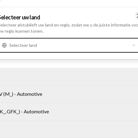
t
Selecteer uw land
electeer alstublieft uw land en regio, zodat we u de juiste informatie vo
t
w regio kunnen tonen.
Selecteer land
(M_) - Automotive
, GFK_) - Automotive